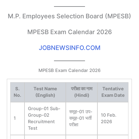
M.P. Employees Selection Board (MPESB)
MPESB Exam Calendar 2026
JOBNEWSINFO.COM
MPESB Exam Calendar 2026
S.
Test Name
परीक्षा का नाम
Tentative
No.
(English)
(Hindi)
Exam Date
Group-01 Sub-
समूह-01 उप-
Group-02
10 Feb.
1
समूह-01 भर्ती
Recruitment
2026
परीक्षा
Test