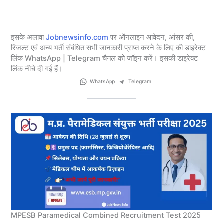
इसके अलावा
Jobnewsinfo.com
पर ऑनलाइन आवेदन, आंसर की,
रिजल्ट एवं अन्य भर्ती संबंधित सभी जानकारी प्राप्त करने के लिए की डाइरेक्ट
लिंक WhatsApp | Telegram चैनल को जॉइन करें। इसकी डाइरेक्ट
लिंक नीचे दी गई हैं।
WhatsApp
Telegram
MPESB Paramedical Combined Recruitment Test 2025