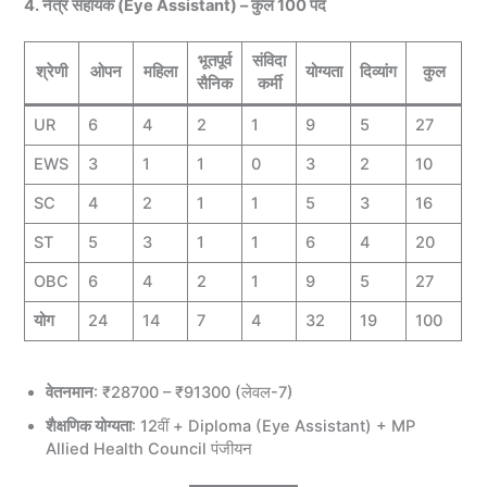
4. नेत्र सहायक (Eye Assistant) – कुल 100 पद
भूतपूर्व
संविदा
श्रेणी
ओपन
महिला
योग्यता
दिव्यांग
कुल
सैनिक
कर्मी
UR
6
4
2
1
9
5
27
EWS
3
1
1
0
3
2
10
SC
4
2
1
1
5
3
16
ST
5
3
1
1
6
4
20
OBC
6
4
2
1
9
5
27
योग
24
14
7
4
32
19
100
वेतनमान
: ₹28700 – ₹91300 (लेवल-7)
शैक्षणिक योग्यता
: 12वीं + Diploma (Eye Assistant) + MP
Allied Health Council पंजीयन