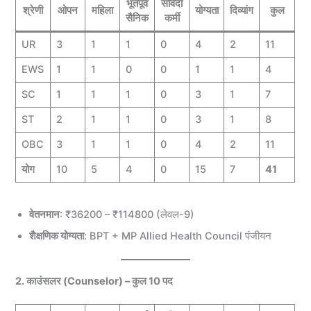
भूतपूर्व
संविदा
श्रेणी
ओपन
महिला
योग्यता
दिव्यांग
कुल
सैनिक
कर्मी
UR
3
1
1
0
4
2
11
EWS
1
1
0
0
1
1
4
SC
1
1
1
0
3
1
7
ST
2
1
1
0
3
1
8
OBC
3
1
1
0
4
2
11
योग
10
5
4
0
15
7
41
वेतनमान
: ₹36200 – ₹114800 (लेवल-9)
शैक्षणिक योग्यता
: BPT + MP Allied Health Council पंजीयन
2. काउंसलर (Counselor) – कुल 10 पद