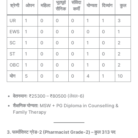
भूतपूर्व
संविदा
श्रेणी
ओपन
महिला
योग्यता
दिव्यांग
कुल
सैनिक
कर्मी
UR
1
0
0
0
1
1
3
EWS
1
0
0
0
0
0
1
SC
1
0
0
0
1
0
2
ST
1
0
0
0
1
0
2
OBC
1
0
0
0
1
0
2
योग
5
0
0
0
4
1
10
वेतनमान
: ₹25300 – ₹80500 (लेवल-6)
शैक्षणिक योग्यता
: MSW + PG Diploma in Counselling &
Family Therapy
3. फार्मासिस्ट ग्रेड-2 (Pharmacist Grade-2) – कुल 313 पद