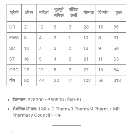
भूतपूर्व
संविदा
श्रेणी
ओपन
महिला
योग्यता
दिव्यांग
कुल
सैनिक
कर्मी
UR
21
12
6
3
28
15
85
EWS
8
4
2
1
10
6
31
SC
13
7
3
2
16
9
50
ST
16
9
4
2
21
11
63
OBC
22
12
5
3
27
15
84
योग
80
44
20
11
102
56
313
वेतनमान
: ₹25300 – ₹80500 (लेवल-6)
शैक्षणिक योग्यता
: 12वीं + D.Pharm/B.Pharm/M.Pharm + MP
Pharmacy Council पंजीयन