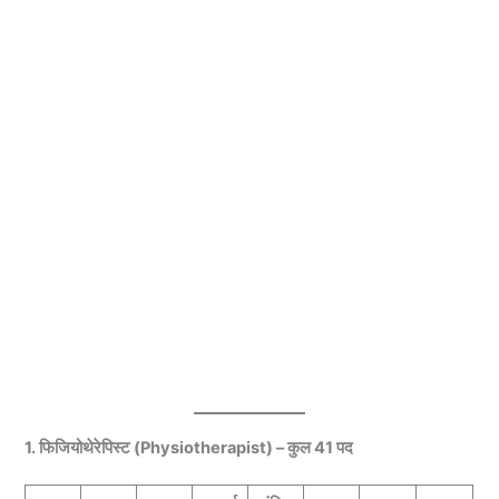
1. फिजियोथेरेपिस्ट (Physiotherapist) – कुल 41 पद