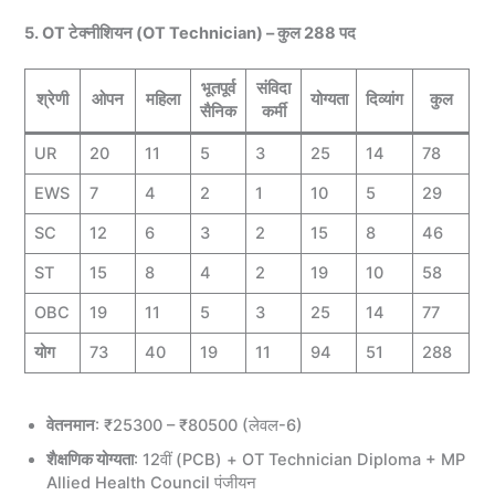
5. OT टेक्नीशियन (OT Technician) – कुल 288 पद
भूतपूर्व
संविदा
श्रेणी
ओपन
महिला
योग्यता
दिव्यांग
कुल
सैनिक
कर्मी
UR
20
11
5
3
25
14
78
EWS
7
4
2
1
10
5
29
SC
12
6
3
2
15
8
46
ST
15
8
4
2
19
10
58
OBC
19
11
5
3
25
14
77
योग
73
40
19
11
94
51
288
वेतनमान
: ₹25300 – ₹80500 (लेवल-6)
शैक्षणिक योग्यता
: 12वीं (PCB) + OT Technician Diploma + MP
Allied Health Council पंजीयन