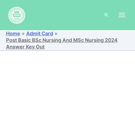
Skip
to
Search
content
Home
Admit Card
Post Basic BSc Nursing And MSc Nursing 2024
Answer Key Out