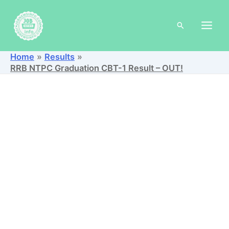
Skip
to
Search
content
Home
Results
RRB NTPC Graduation CBT-1 Result – OUT!