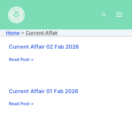
Skip
to
Search
content
Home
Current Affair
Current Affair 02 Fab 2026
Current
Read Post »
Affair
02
Fab
2026
Current Affair 01 Fab 2026
Current
Read Post »
Affair
01
Fab
2026