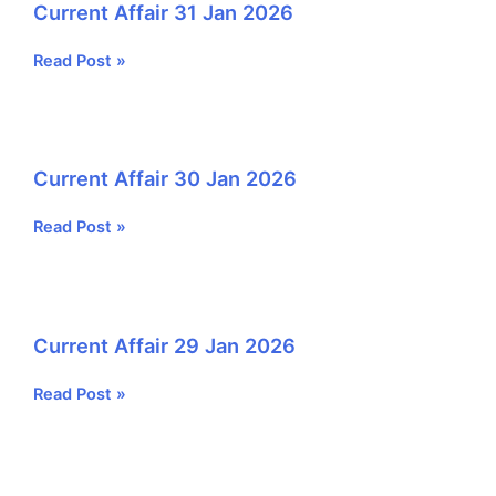
Current Affair 31 Jan 2026
Current
Read Post »
Affair
31
Jan
2026
Current Affair 30 Jan 2026
Current
Read Post »
Affair
30
Jan
2026
Current Affair 29 Jan 2026
Current
Read Post »
Affair
29
Jan
2026