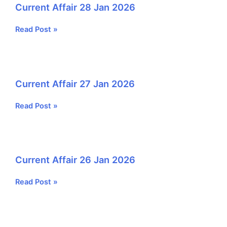
Current Affair 28 Jan 2026
Current
Read Post »
Affair
28
Jan
2026
Current Affair 27 Jan 2026
Current
Read Post »
Affair
27
Jan
2026
Current Affair 26 Jan 2026
Current
Read Post »
Affair
26
Jan
2026