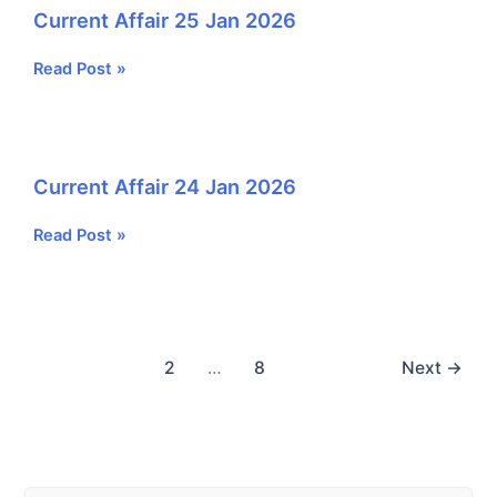
Current Affair 25 Jan 2026
Current
Read Post »
Affair
25
Jan
2026
Current Affair 24 Jan 2026
Current
Read Post »
Affair
24
Jan
2026
1
2
…
8
Next
→