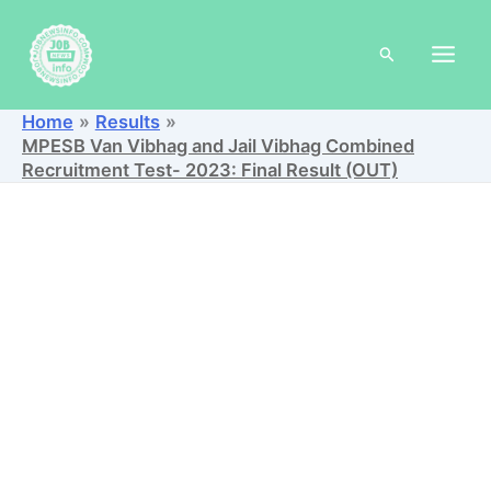
Skip
to
Search
content
Home
Results
MPESB Van Vibhag and Jail Vibhag Combined
Recruitment Test- 2023: Final Result (OUT)