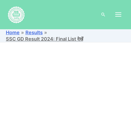
Skip
to
Search
content
Home
Results
SSC GD Result 2024: Final List देखें