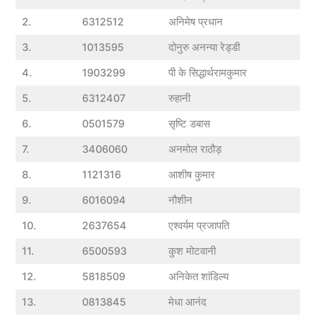
2.
6312512
अनिमेष प्रधान
3.
1013595
दोनुरु अनन्या रेड्डी
4.
1903299
पी के सिद्धार्थरामकुमार
5.
6312407
रुहानी
6.
0501579
सृष्टि डबास
7.
3406060
अनमोल राठौड़
8.
1121316
आशीष कुमार
9.
6016094
नौशीन
10.
2637654
एश्वर्यम प्रजापति
11.
6500593
कुश मोटवानी
12.
5818509
अनिकेत शांडिल्य
13.
0813845
मेधा आनंद